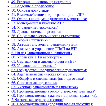
49. Риторика и основы ор искусства/
5. Введение в профессию/
50. Основы логистики/
51. Взаимодействие видов транспорта в ЛП/
52. Основы авиац менеджмента и маркетинга/
53. Менеджмент и качество АП/
54. Управление персоналом/
55. Деловая оценка персонала/
56. Социально экономическая статистика/
57. Теория Статистики/
58. Автомат системы управления на ВТ/
59. Автомат и управление ТПиП на ВТ/
6. Ин яз (Авиационный английский)/
60. Управ кач ТП в аэропортах/
61. Сертификац и лицензир деят на ВТ/
62. Управление проектами/
63. Государственное управление транспортом/
64. Адаптивная физическая культура/
65. Общефиз и специальная физ подготовка/
66. Спортивная подготовка/
67. Учебная (ознакомительная практика)/
68. Производственная (технологическая практика)/
69. Производственная (эксплуатационная практика)/
7. Физическая культура и спорт/
70. Производственная (преддипломная практика)/