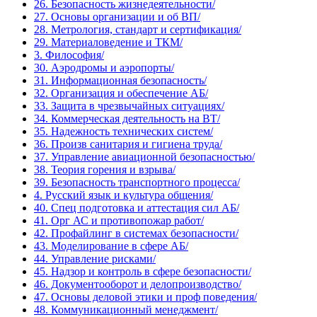
26. Безопасность жизнедеятельности/
27. Основы организации и об ВП/
28. Метрология, стандарт и сертификация/
29. Материаловедение и ТКМ/
3. Философия/
30. Аэродромы и аэропорты/
31. Информационная безопасность/
32. Организация и обеспечение АБ/
33. Защита в чрезвычайных ситуациях/
34. Коммерческая деятельность на ВТ/
35. Надежность технических систем/
36. Произв санитария и гигиена труда/
37. Управление авиационной безопасностью/
38. Теория горения и взрыва/
39. Безопасность транспортного процесса/
4. Русский язык и культура общения/
40. Спец подготовка и аттестация сил АБ/
41. Орг АС и противопожар работ/
42. Профайлинг в системах безопасности/
43. Моделирование в сфере АБ/
44. Управление рисками/
45. Надзор и контроль в сфере безопасности/
46. Документооборот и делопроизводство/
47. Основы деловой этики и проф поведения/
48. Коммуникационный менеджмент/