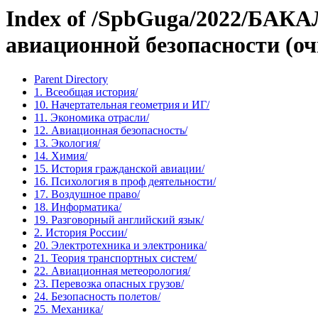
Index of /SpbGuga/2022/БАК
авиационной безопасности (о
Parent Directory
1. Всеобщая история/
10. Начертательная геометрия и ИГ/
11. Экономика отрасли/
12. Авиационная безопасность/
13. Экология/
14. Химия/
15. История гражданской авиации/
16. Психология в проф деятельности/
17. Воздушное право/
18. Информатика/
19. Разговорный английский язык/
2. История России/
20. Электротехника и электроника/
21. Теория транспортных систем/
22. Авиационная метеорология/
23. Перевозка опасных грузов/
24. Безопасность полетов/
25. Механика/