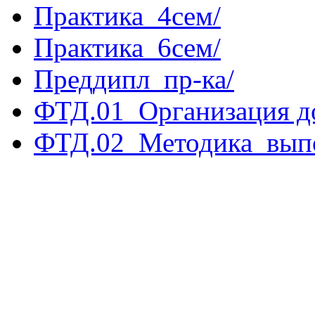
Практика_4сем/
Практика_6сем/
Преддипл_пр-ка/
ФТД.01_Организация д
ФТД.02_Методика_вып