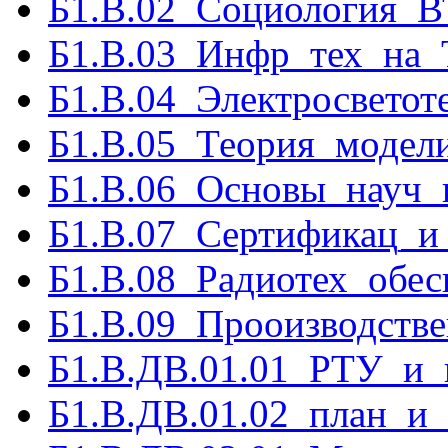
Б1.В.02_Социология_В
Б1.В.03_Инфр_тех_на_
Б1.В.04_Электросветот
Б1.В.05_Теория_модел
Б1.В.06_Основы_науч_
Б1.В.07_Сертификац_и
Б1.В.08_Радиотех_обес
Б1.В.09_Прооизводстве
Б1.В.ДВ.01.01_РТУ_и_
Б1.В.ДВ.01.02_план_и_