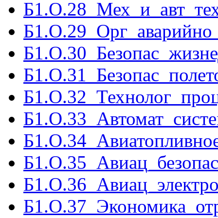
Б1.О.28_Мех_и_авт_тех
Б1.О.29_Орг_аварийно_
Б1.О.30_Безопас_жизне
Б1.О.31_Безопас_полет
Б1.О.32_Технолог_про
Б1.О.33_Автомат_сист
Б1.О.34_Авиатопливное
Б1.О.35_Авиац_безопас
Б1.О.36_Авиац_электро
Б1.О.37_Экономика_отр