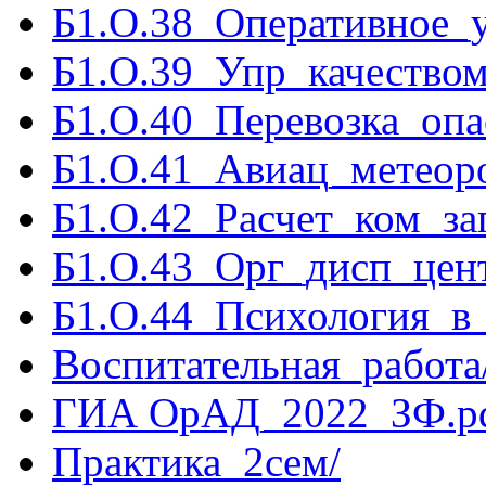
Б1.О.38_Оперативное_у
Б1.О.39_Упр_качеством
Б1.О.40_Перевозка_опа
Б1.О.41_Авиац_метеор
Б1.О.42_Расчет_ком_за
Б1.О.43_Орг_дисп_цен
Б1.О.44_Психология_в
Воспитательная_работа
ГИА ОрАД_2022_ЗФ.p
Практика_2сем/