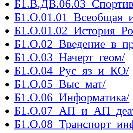
Б1.В.ДВ.06.03_Спортив
Б1.О.01.01_Всеобщая_и
Б1.О.01.02_История_Ро
Б1.О.02_Введение_в_п
Б1.О.03_Начерт_геом/
Б1.О.04_Рус_яз_и_КО/
Б1.О.05_Выс_мат/
Б1.О.06_Информатика/
Б1.О.07_АП_и_АП_деа
Б1.О.08_Транспорт_ин