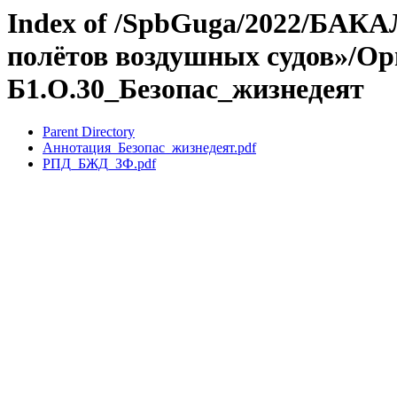
Index of /SpbGuga/2022/БАКА
полётов воздушных судов»/Ор
Б1.О.30_Безопас_жизнедеят
Parent Directory
Аннотация_Безопас_жизнедеят.pdf
РПД_БЖД_ЗФ.pdf