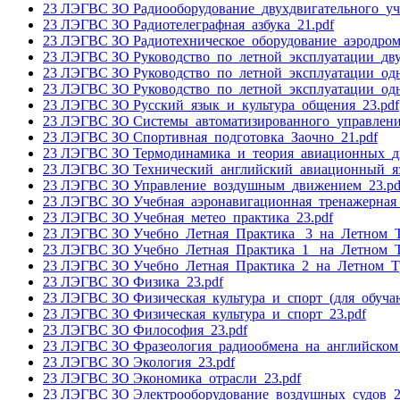
23 ЛЭГВС ЗО Радиооборудование_двухдвигательного_уч
23 ЛЭГВС ЗО Радиотелеграфная_азбука_21.pdf
23 ЛЭГВС ЗО Радиотехническое_оборудование_аэродром
23 ЛЭГВС ЗО Руководство_по_летной_эксплуатации_дву
23 ЛЭГВС ЗО Руководство_по_летной_эксплуатации_одн
23 ЛЭГВС ЗО Руководство_по_летной_эксплуатации_одн
23 ЛЭГВС ЗО Русский_язык_и_культура_общения_23.pdf
23 ЛЭГВС ЗО Системы_автоматизированного_управлени
23 ЛЭГВС ЗО Спортивная_подготовка_Заочно_21.pdf
23 ЛЭГВС ЗО Термодинамика_и_теория_авиационных_дв
23 ЛЭГВС ЗО Технический_английский_авиационный_яз
23 ЛЭГВС ЗО Управление_воздушным_движением_23.pd
23 ЛЭГВС ЗО Учебная_аэронавигационная_тренажерная_
23 ЛЭГВС ЗО Учебная_метео_практика_23.pdf
23 ЛЭГВС ЗО Учебно_Летная_Практика _3_на_Летном_Т
23 ЛЭГВС ЗО Учебно_Летная_Практика_1 _на_Летном_Т
23 ЛЭГВС ЗО Учебно_Летная_Практика_2_на_Летном_Тр
23 ЛЭГВС ЗО Физика_23.pdf
23 ЛЭГВС ЗО Физическая_культура_и_спорт_(для_обуч
23 ЛЭГВС ЗО Физическая_культура_и_спорт_23.pdf
23 ЛЭГВС ЗО Философия_23.pdf
23 ЛЭГВС ЗО Фразеология_радиообмена_на_английском
23 ЛЭГВС ЗО Экология_23.pdf
23 ЛЭГВС ЗО Экономика_отрасли_23.pdf
23 ЛЭГВС ЗО Электрооборудование_воздушных_судов_2