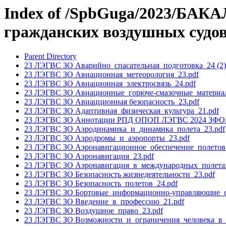
Index of /SpbGuga/2023/БАК
гражданских воздушных судов
Parent Directory
23 ЛЭГВС ЗО Аварийно_спасательная_подготовка_24 (2)
23 ЛЭГВС ЗО Авиационная_метеорология_23.pdf
23 ЛЭГВС ЗО Авиационная_электросвязь_24.pdf
23 ЛЭГВС ЗО Авиационные_горюче-смазочные_материа
23 ЛЭГВС ЗО Авиацционная безопасность_23.pdf
23 ЛЭГВС ЗО Адаптивная_физическая_культура_21.pdf
23 ЛЭГВС ЗО Аннотации РПД ОПОП ЛЭГВС 2024 ЗФО.
23 ЛЭГВС ЗО Аэродинамика_и_динамика_полета_23.pdf
23 ЛЭГВС ЗО Аэродромы_и_аэропорты_23.pdf
23 ЛЭГВС ЗО Аэронавигационное_обеспечение_полетов_
23 ЛЭГВС ЗО Аэронавигация_23.pdf
23 ЛЭГВС ЗО Аэронавигация_в_международных_полетах
23 ЛЭГВС ЗО Безопасность жизнедеятельности_23.pdf
23 ЛЭГВС ЗО Безопасность_полетов_24.pdf
23 ЛЭГВС ЗО Бортовые_информационно-управляющие_с
23 ЛЭГВС ЗО Введение_в_профессию_21.pdf
23 ЛЭГВС ЗО Воздушное_право_23.pdf
23 ЛЭГВС ЗО Возможности_и_ограничения_человека_в_л