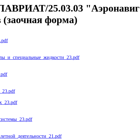
АЛАВРИАТ/25.03.03 "Аэронавиг
 (заочная форма)
.pdf
лы_и_специальные_жидкости_23.pdf
pdf
23.pdf
_23.pdf
истемы_23.pdf
етной_деятельности_21.pdf