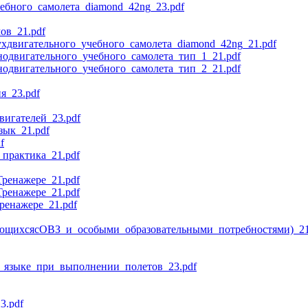
ебного_самолета_diamond_42ng_23.pdf
ов_21.pdf
хдвигательного_учебного_самолета_diamond_42ng_21.pdf
одвигательного_учебного_самолета_тип_1_21.pdf
одвигательного_учебного_самолета_тип_2_21.pdf
я_23.pdf
игателей_23.pdf
ык_21.pdf
f
практика_21.pdf
ренажере_21.pdf
ренажере_21.pdf
енажере_21.pdf
ающихсясОВЗ_и_особыми_образовательными_потребностями)_21
_языке_при_выполнении_полетов_23.pdf
3.pdf