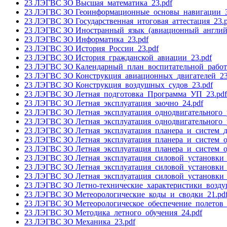
23 ЛЭГВС ЗО Высшая_математика_23.pdf
23 ЛЭГВС ЗО Геоинформационные_основы_навигации_
23 ЛЭГВС ЗО Государственная_итоговая_аттестация_23.p
23 ЛЭГВС ЗО Иностранный_язык_(авиационный_английс
23 ЛЭГВС ЗО Информатика_23.pdf
23 ЛЭГВС ЗО История_России_23.pdf
23 ЛЭГВС ЗО История_гражданской_авиации_23.pdf
23 ЛЭГВС ЗО Календарный_план_воспитательной_работ
23 ЛЭГВС ЗО Конструкция_авиационных_двигателей_23
23 ЛЭГВС ЗО Конструкция_воздушных_судов_23.pdf
23 ЛЭГВС ЗО Летная_подготовка_Программа_УП_23.pdf
23 ЛЭГВС ЗО Летная_эксплуатация_заочно_24.pdf
23 ЛЭГВС ЗО Летная_эксплуатация_однодвигательного_
23 ЛЭГВС ЗО Летная_эксплуатация_однодвигательного_
23 ЛЭГВС ЗО Летная_эксплуатация_планера_и_систем_дв
23 ЛЭГВС ЗО Летная_эксплуатация_планера_и_систем_о
23 ЛЭГВС ЗО Летная_эксплуатация_планера_и_систем_о
23 ЛЭГВС ЗО Летная_эксплуатация_силовой_установки_
23 ЛЭГВС ЗО Летная_эксплуатация_силовой_установки_
23 ЛЭГВС ЗО Летная_эксплуатация_силовой_установки_
23 ЛЭГВС ЗО Летно-технические_характеристики_возду
23 ЛЭГВС ЗО Метеорологические_коды_и_сводки_21.pd
23 ЛЭГВС ЗО Метеорологическое_обеспечение_полетов_
23 ЛЭГВС ЗО Методика_летного_обучения_24.pdf
23 ЛЭГВС ЗО Механика_23.pdf