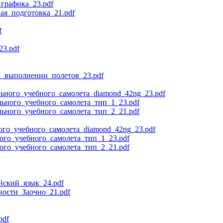
графика_23.pdf
я_подготовка_21.pdf
f
3.pdf
_выполнении_полетов_23.pdf
ьного_учебного_самолета_diamond_42ng_23.pdf
ьного_учебного_самолета_тип_1_23.pdf
ьного_учебного_самолета_тип_2_21.pdf
го_учебного_самолета_diamond_42ng_23.pdf
го_учебного_самолета_тип_1_23.pdf
го_учебного_самолета_тип_2_21.pdf
ский_язык_24.pdf
ости_Заочно_21.pdf
pdf