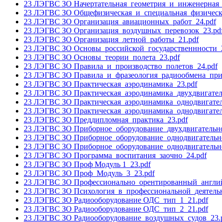
23 ЛЭГВС ЗО Начертательная_геометрия_и_инженерная_
23 ЛЭГВС ЗО Общефизическая_и_специальная_физическа
23 ЛЭГВС ЗО Организация_авиационных_работ_24.pdf
23 ЛЭГВС ЗО Организация_воздушных_перевозок_23.pd
23 ЛЭГВС ЗО Организация_летной_работы_21.pdf
23 ЛЭГВС ЗО Основы_российской_государственнности_2
23 ЛЭГВС ЗО Основы_теории_полета_23.pdf
23 ЛЭГВС ЗО Правила_и_производство_полетов_24.pdf
23 ЛЭГВС ЗО Правила_и_фразеология_радиообмена_при
23 ЛЭГВС ЗО Практическая_аэродинамика_23.pdf
23 ЛЭГВС ЗО Практическая_аэродинамика_двухдвигател
23 ЛЭГВС ЗО Практическая_аэродинамика_однодвигател
23 ЛЭГВС ЗО Практическая_аэродинамика_однодвигател
23 ЛЭГВС ЗО Преддипломная_практика_23.pdf
23 ЛЭГВС ЗО Приборное_оборудование_двухдвигательно
23 ЛЭГВС ЗО Приборное_оборудование_однодвигательно
23 ЛЭГВС ЗО Приборное_оборудование_однодвигательно
23 ЛЭГВС ЗО Программа_воспитания_заочно_24.pdf
23 ЛЭГВС ЗО Проф Модуль 1_23.pdf
23 ЛЭГВС ЗО Проф_Модуль_3_23.pdf
23 ЛЭГВС ЗО Профессионально_орентированный_англий
23 ЛЭГВС ЗО Психология_в_профессиональной_деятельн
23 ЛЭГВС ЗО Радиооборудование ОДС_тип_1_21.pdf
23 ЛЭГВС ЗО Радиооборудование ОДС_тип_2_21.pdf
23 ЛЭГВС ЗО Радиооборудование_воздушных_судов_23.