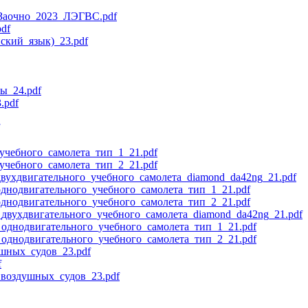
Заочно_2023_ЛЭГВС.pdf
df
кий_язык)_23.pdf
ы_24.pdf
.pdf
учебного_самолета_тип_1_21.pdf
учебного_самолета_тип_2_21.pdf
ухдвигательного_учебного_самолета_diamond_da42ng_21.pdf
днодвигательного_учебного_самолета_тип_1_21.pdf
днодвигательного_учебного_самолета_тип_2_21.pdf
двухдвигательного_учебного_самолета_diamond_da42ng_21.pdf
однодвигательного_учебного_самолета_тип_1_21.pdf
однодвигательного_учебного_самолета_тип_2_21.pdf
шных_судов_23.pdf
f
воздушных_судов_23.pdf