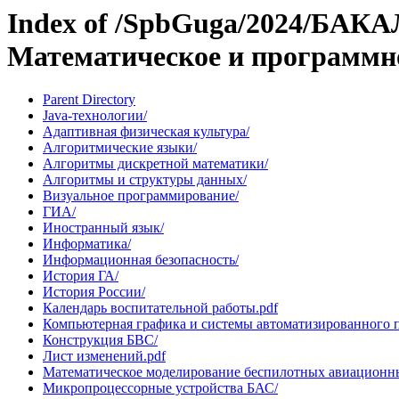
Index of /SpbGuga/2024/БАК
Математическое и программно
Parent Directory
Java-технологии/
Адаптивная физическая культура/
Алгоритмические языки/
Алгоритмы дискретной математики/
Алгоритмы и структуры данных/
Визуальное программирование/
ГИА/
Иностранный язык/
Информатика/
Информационная безопасность/
История ГА/
История России/
Календарь воспитательной работы.pdf
Компьютерная графика и системы автоматизированного 
Конструкция БВС/
Лист изменений.pdf
Математическое моделирование беспилотных авиационны
Микропроцессорные устройства БАС/