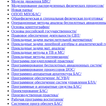
Модели движения БВС/
Моделирование распределенных физических процессов/
Новая папка/
ОПОП МПОБАС/
Общефизическая и специальная физическая подготовка/
Операционные методы анализа беспилотных авиационны
Основы криптографии/
Основы российской государственности/
Правовое обеспечение деятельности СВТ/
Прикладные задачи вычислительной математики/
Прикладные задачи линейной алгебры и аналитической г
Прикладные задачи мат. анализа/
Прикладные методы в ТВ и МС/
Прикладные методы оптимизации/
Программа преддипломной практики/
Программирование беспилотных авиационных систем/
Программирование процессоров ЦОС/
Программно-аппаратная архитектура БАС/
Программное обеспечение АСУВД/
Программное обеспечение систем управления БЛА/
Программные и аппаратные средства БАС/
Проектирование БАС/
Производственная практика/
Рабочая программа воспитания/
Системное прогр обеспеч БАС/