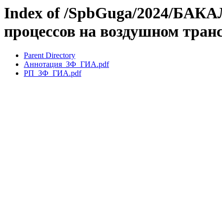
Index of /SpbGuga/2024/БАКА
процессов на воздушном тран
Parent Directory
Аннотация_ЗФ_ГИА.pdf
РП_ЗФ_ГИА.pdf