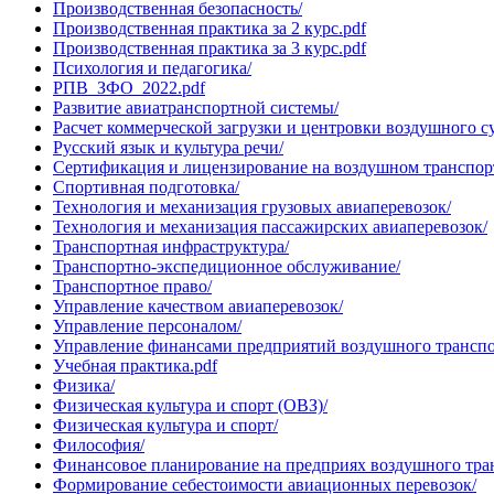
Производственная безопасность/
Производственная практика за 2 курс.pdf
Производственная практика за 3 курс.pdf
Психология и педагогика/
РПВ_ЗФО_2022.pdf
Развитие авиатранспортной системы/
Расчет коммерческой загрузки и центровки воздушного с
Русский язык и культура речи/
Сертификация и лицензирование на воздушном транспор
Спортивная подготовка/
Технология и механизация грузовых авиаперевозок/
Технология и механизация пассажирских авиаперевозок/
Транспортная инфраструктура/
Транспортно-экспедиционное обслуживание/
Транспортное право/
Управление качеством авиаперевозок/
Управление персоналом/
Управление финансами предприятий воздушного транспо
Учебная практика.pdf
Физика/
Физическая культура и спорт (ОВЗ)/
Физическая культура и спорт/
Философия/
Финансовое планирование на предприях воздушного тра
Формирование себестоимости авиационных перевозок/