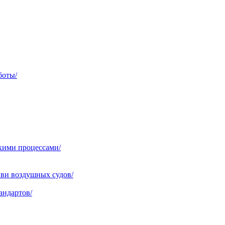
боты/
кими процессами/
ви воздушных судов/
андартов/