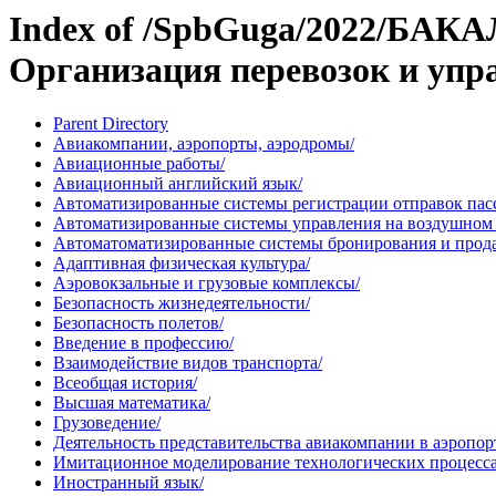
Index of /SpbGuga/2022/БАКА
Организация перевозок и упр
Parent Directory
Авиакомпании, аэропорты, аэродромы/
Авиационные работы/
Авиационный английский язык/
Автоматизированные системы регистрации отправок пасс
Автоматизированные системы управления на воздушном 
Автоматоматизированные системы бронирования и прода
Адаптивная физическая культура/
Аэровокзальные и грузовые комплексы/
Безопасность жизнедеятельности/
Безопасность полетов/
Введение в профессию/
Взаимодействие видов транспорта/
Всеобщая история/
Высшая математика/
Грузоведение/
Деятельность представительства авиакомпании в аэропор
Имитационное моделирование технологических процессах
Иностранный язык/