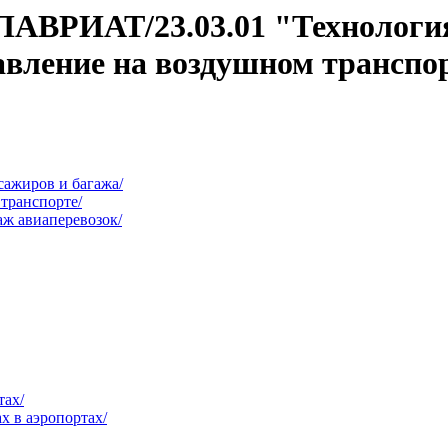
ЛАВРИАТ/23.03.01 "Технологи
авление на воздушном транспор
ажиров и багажа/
транспорте/
ж авиаперевозок/
тах/
 в аэропортах/