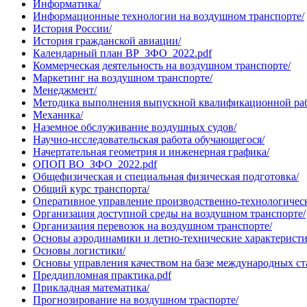
Информатика/
Информационные технологии на воздушном транспорте/
История России/
История гражданской авиации/
Календарный план ВР_ЗФО_2022.pdf
Коммерческая деятельность на воздушном транспорте/
Маркетинг на воздушном транспорте/
Менеджмент/
Методика выполнения выпускной квалификационной ра
Механика/
Наземное обслуживание воздушных судов/
Научно-исследовательская работа обучающегося/
Начертательная геометрия и инженерная графика/
ОПОП ВО_ЗФО_2022.pdf
Общефизическая и специальная физическая подготовка/
Общий курс транспорта/
Оперативное управление производственно-технологичес
Организация доступной среды на воздушном транспорте/
Организация перевозок на воздушном транспорте/
Основы аэродинамики и летно-технические характеристи
Основы логистики/
Основы управления качеством на базе международных ст
Преддипломная практика.pdf
Прикладная математика/
Прогнозирование на воздушном траспорте/