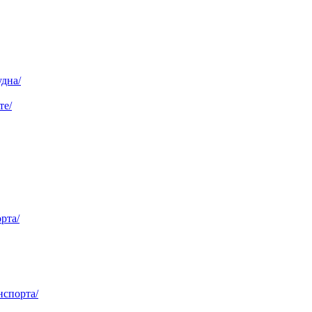
удна/
те/
рта/
нспорта/